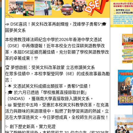
📣 DSE喜訊！英文科改革再創輝煌，茂峰學子勇奪5*🎓
圓夢英文系
本校佛教茂峰法師紀念中學於2026年香港中學文憑試
（DSE）中再傳捷報！近年本校全方位深耕英語教學改
革，本屆DSE延續亮麗佳績，充分彰顯了學校英語教學改
全民國家安全教育日
革的卓著成果！🎊
🏆 夢想啟航：受英文科改革啟蒙 立志修讀英文系
在眾多佳績中，本校李聖瑩同學（6E）的成長故事最為勵
志：
- 🌟 文憑試英文科成績出類拔萃，勇奪5*佳績！
- 🎓 於六月已透過「學校推薦直接錄取計劃」
（SNDAS），獲嶺南大學直接取錄入讀英文系。
- 📖 聖瑩於中五時，受惠於本校英文科教學改革，在充滿
活力與趣味的英語環境中，點燃了對學習英語的熱誠，立
學校通告
志在大學深造英文。今日夢想成真，全校師生共沾喜悅！
✨ 創下歷史新高，實力見證
除了聖瑩的喜訊外，本校早前共 31 位中六生（於2026年