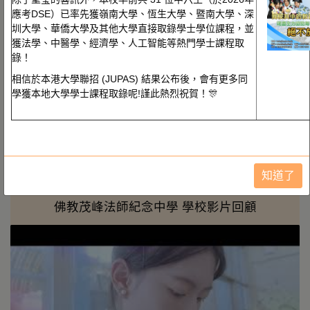
應考DSE）已率先獲嶺南大學、恆生大學、暨南大學、深
最新學校動態
圳大學、華僑大學及其他大學直接取錄學士學位課程，並
2025-10-06 學校最新動態分享
獲法學、中醫學、經濟學、人工智能等熱門學士課程取
2026-08-08 🎉【喜讯！ 40名学生成功考获学士学位课程】
錄！
2026-07-22 本校步操管樂團於7月19日至21日在天津舉行的
相信於本港大學聯招 (JUPAS) 結果公布後，會有更多同
「2026亞洲行進鼓樂聯盟錦標賽」榮獲「國際組項目表演賽金
學獲本地大學學士課程取錄呢!謹此熱烈祝賀！🎊
獎」
2026-07-15 📣 DSE喜訊！英文科改革再創輝煌，茂峰學子勇奪
5*🎓圓夢英文系
2026-07-09 中華文化教師講座 李華倫博士到佛教茂峰法師紀念
中學解構軟實力（HK01 2026-07-07）
2026-07-09 HKtag到茂峰法師紀念中學辦教師講座 講解新型網
知道了
騙分享核查工具（HK01 2026-06-15）
2026-06-30 ✨BMFMC Secondary 2 English Demo Lesson
佛教茂峰法師紀念中學 學校影片回顧
(Student Performance Excerpt): Building a Fictional World 茂峰
中二英語示範課堂（學生表現節錄）— 建構故事世界
2026-06-22 我校同學 由2025年6月1日至2026年5月31日，共獲
超過 616 項國際、全國、大灣區及全港獎項 (共1334人次獲獎，
不包括優異獎)
2026-06-16 法團校董會家長校董選舉結果