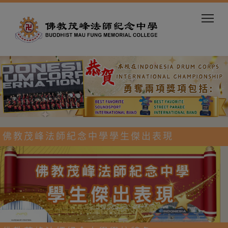
Togg
佛教茂峰法師紀念中學學生傑出表現