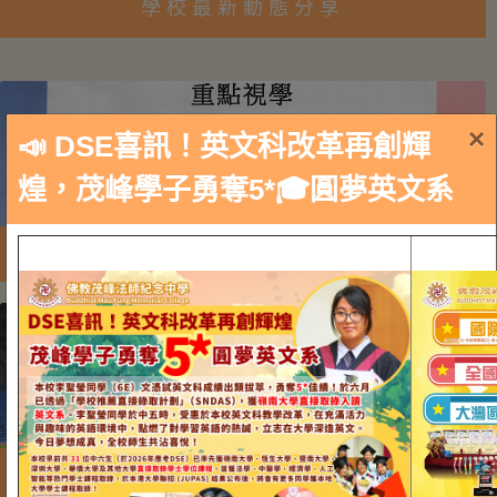
學校最新動態分享
×
📣 DSE喜訊！英文科改革再創輝
煌，茂峰學子勇奪5*🎓圓夢英文系
重點視學視學報告
學生獎項