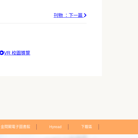
刊物 ：下一篇
VR 校園導覽
金閱閣電子圖書館
Hyread
下載區