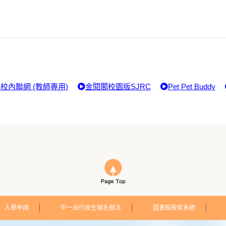
校內聯網 (教師專用)
金閱閣校園版SJRC
Pet Pet Buddy
入學申請
中一自行收生報名辦法
圖書館檢索系統