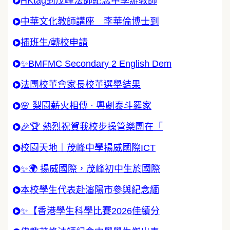
HKtag到茂峰法師紀念中學辦教師
中華文化教師講座 李華倫博士到
插班生/轉校申請
✨BMFMC Secondary 2 English Dem
法團校董會家長校董選舉結果
🌸 梨園薪火相傳 · 粵劇泰斗羅家
🎉🏆 熱烈祝賀我校步操管樂團在「
校園天地｜茂峰中學揚威國際ICT
✨🌍 揚威國際，茂峰初中生於國際
本校學生代表赴瀋陽市參與紀念緬
✨【香港學生科學比賽2026佳績分