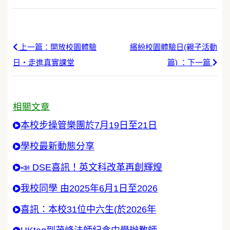
上一篇：開放校園體驗
繽紛校園體驗日(親子活動
日・走進真實課堂
篇) ：下一篇
相關文章
本校步操管樂團於7月19日至21日
學校最新動態分享
📣 DSE喜訊！英文科改革再創輝煌
我校同學 由2025年6月1日至2026
喜訊：本校31位中六生(於2026年