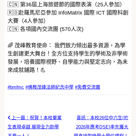
🇨🇳 第36屆上海旅遊節的國際表演（25人參加）
🇷🇴赴羅馬尼亞參加 InfoMatrix 國際 ICT 國際科創
大賽（4人參加）
🇨🇳 各項國內交流團 (570人次)
🌈 茂峰教育使命： 我們致力傾出最多資源，為學
生創建更大舞台！全方位支持學生的學術及非學術
發展，培養國際視野、自學能力與堅定志向，為未
來成就鋪路！💪
#bmfmc
#佛教茂峰法師紀念中學
#免費交流團
上一篇：祝賀！本校畢業
喜訊：本校26位中六生(於
生表現卓越 展現全力助學
2026年應考DSE)率先獲大
不棄一人！
學直接取錄學士學位課程！