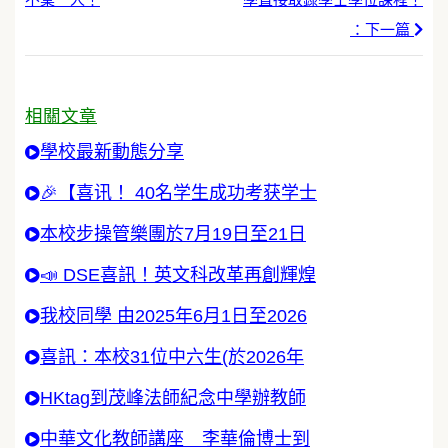
：下一篇
相關文章
學校最新動態分享
🎉【喜讯！ 40名学生成功考获学士
本校步操管樂團於7月19日至21日
📣 DSE喜訊！英文科改革再創輝煌
我校同學 由2025年6月1日至2026
喜訊：本校31位中六生(於2026年
HKtag到茂峰法師紀念中學辦教師
中華文化教師講座 李華倫博士到