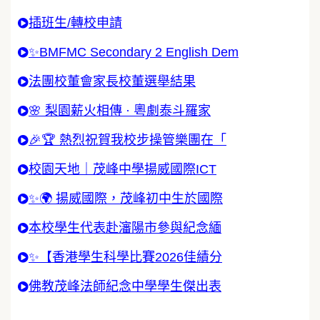
插班生/轉校申請
✨BMFMC Secondary 2 English Dem
法團校董會家長校董選舉結果
🌸 梨園薪火相傳 · 粵劇泰斗羅家
🎉🏆 熱烈祝賀我校步操管樂團在「
校園天地｜茂峰中學揚威國際ICT
✨🌍 揚威國際，茂峰初中生於國際
本校學生代表赴瀋陽市參與紀念緬
✨【香港學生科學比賽2026佳績分
佛教茂峰法師紀念中學學生傑出表