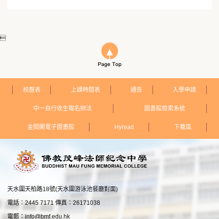

校曆表
上課時間表
通告
入學申請
中一自行收生報名辦法
圖書館檢索系統
金閱閣電子圖書館
Hyread
下載區
天水圍天柏路18號(天水圍游泳池餐廳對面)
電話：2445 7171 傳真：26171038
電郵：
info@bmf.edu.hk