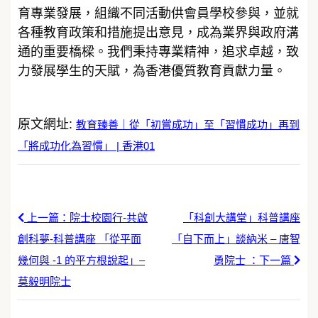
育專業發展，組織不同活動供會員學校參與，並就
各種教育政策和措施提出意見，成為業界與政府溝
通的重要橋樑。我們秉持專業精神，追求卓越，致
力發展學生的天賦，為香港優質教育貢獻力量。
原文網址:
教育臻善｜從「初嘗成功」至「習慣成功」再到
「將成功化為習慣」 | 香港01
上一篇：院士校園行-共啟
「科創大講堂」科普講座
創科夢-科普講座 「從平面
「自下而上」談納米 – 唐智
幾何與 -1 的平方根說起」–
勇院士 ：下一篇
莫毅明院士