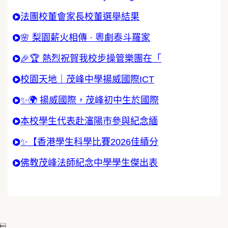
法團校董會家長校董選舉結果
🌸 梨園薪火相傳 · 粵劇泰斗羅家
🎉🏆 熱烈祝賀我校步操管樂團在「
校園天地｜茂峰中學揚威國際ICT
✨🌍 揚威國際，茂峰初中生於國際
本校學生代表赴瀋陽市參與紀念緬
✨【香港學生科學比賽2026佳績分
佛教茂峰法師紀念中學學生傑出表
