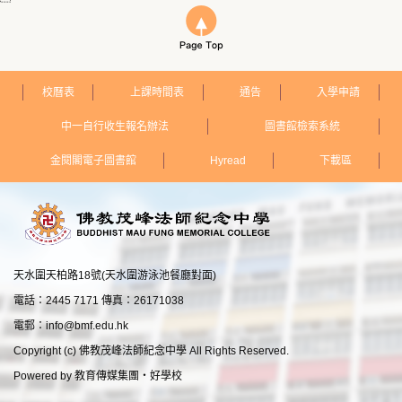
校曆表
上課時間表
通告
入學申請
中一自行收生報名辦法
圖書館檢索系統
金閱閣電子圖書館
Hyread
下載區
天水圍天柏路18號(天水圍游泳池餐廳對面)
電話：2445 7171 傳真：26171038
電郵：
info@bmf.edu.hk
Copyright (c) 佛教茂峰法師紀念中學 All Rights Reserved.
Powered by
教育傳媒集團
‧
好學校