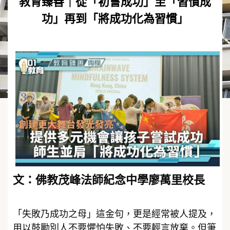
教育臻善｜從「初嘗成功」至「習慣成
功」再到「將成功化為習慣」
文：佛教茂峰法師紀念中學廖萬里校長
「失敗乃成功之母」這金句，更是經常被人提及，
用以鼓勵別人不要懼怕失敗、不要輕言放棄。但筆