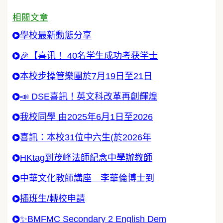
相關文章
學校最新動態分享
🎉【喜讯！ 40名学生成功考获学士
本校步操管樂團於7月19日至21日
📣 DSE喜訊！英文科改革再創輝煌
我校同學 由2025年6月1日至2026
喜訊：本校31位中六生(於2026年
HKtag到茂峰法師紀念中學辦教師
中華文化教師講座 李華倫博士到
插班生/轉校申請
✨BMFMC Secondary 2 English Dem