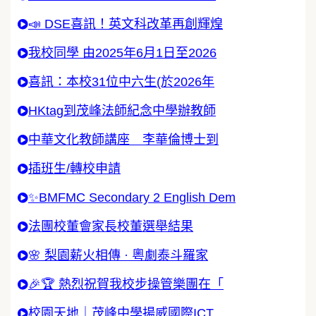
📣 DSE喜訊！英文科改革再創輝煌
我校同學 由2025年6月1日至2026
喜訊：本校31位中六生(於2026年
HKtag到茂峰法師紀念中學辦教師
中華文化教師講座 李華倫博士到
插班生/轉校申請
✨BMFMC Secondary 2 English Dem
法團校董會家長校董選舉結果
🌸 梨園薪火相傳 · 粵劇泰斗羅家
🎉🏆 熱烈祝賀我校步操管樂團在「
校園天地｜茂峰中學揚威國際ICT