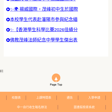
✨🌍 揚威國際，茂峰初中生於國際
本校學生代表赴瀋陽市參與紀念緬
✨【香港學生科學比賽2026佳績分
佛教茂峰法師紀念中學學生傑出表

校曆表
上課時間表
通告
入學申請
中一自行收生報名辦法
圖書館檢索系統