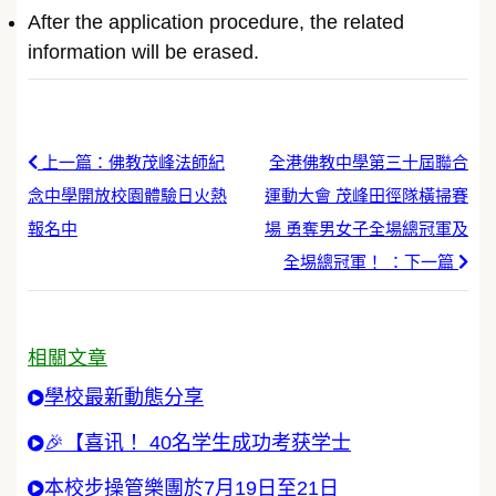
After the application procedure, the related
information will be erased.
上一篇：佛教茂峰法師紀
全港佛教中學第三十屆聯合
念中學開放校園體驗日火熱
運動大會 茂峰田徑隊橫掃賽
報名中
場 勇奪男女子全場總冠軍及
全埸總冠軍！ ：下一篇
相關文章
學校最新動態分享
🎉【喜讯！ 40名学生成功考获学士
本校步操管樂團於7月19日至21日