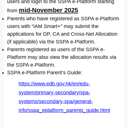
users and login to the SSPA e-Platform starting
mid-November 2025
from
.
Parents who have registered as SSPA e-Platform
users with “iAM Smart+” may submit the
applications for DP, CA and Cross-Net Allocation
(if applicable) via the SSPA e-Platform.
Parents registered as users of the SSPA e-
Platform may also view the allocation results via
the SSPA e-Platform.
SSPA e-Platform Parent’s Guide:
https://www.edb.gov.hk/en/edu-
system/primary-secondary/spa-
systems/secondary-spa/general-
info/sspa_eplatform_parents_guide.html