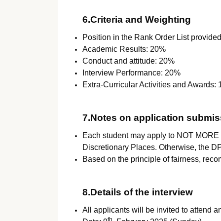
6.Criteria and Weighting
Position in the Rank Order List provid
Academic Results: 20%
Conduct and attitude: 20%
Interview Performance: 20%
Extra-Curricular Activities and Awards:
7.Notes on application submis
Each student may apply to NOT MORE TH
Discretionary Places. Otherwise, the DP
Based on the principle of fairness, r
8.Details of the interview
All applicants will be invited to attend a
th