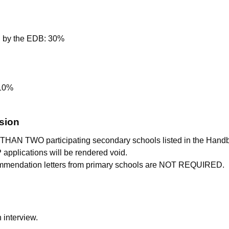
ed by the EDB: 30%
 10%
sion
AN TWO participating secondary schools listed in the Handbo
 applications will be rendered void.
ecommendation letters from primary schools are NOT REQUIRED.
n interview.