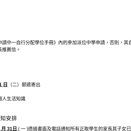
申請中一自行分配學位手冊》內的參加派位中學申請，否則，其
長推薦信。
1 日
（二）郵遞寄出
個人生活知識
通知安排
3 月 31日
( 一 )透過書面及電話通知所有正取學生的家長其子