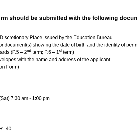
orm should be submitted with the following doc
Discretionary Place issued by the Education Bureau
, or document(s) showing the date of birth and the identity of p
nd
st
ards (P.5 – 2
term; P.6 – 1
term)
elopes with the name and address of the applicant
ion Form)
(Sat) 7:30 am - 1:00 pm
es: 40