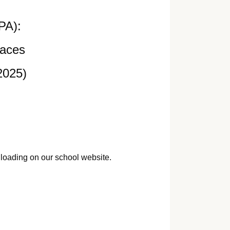
PA):
laces
2025)
nloading on our school website.