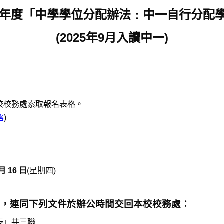
25年度「中學學位分配辦法﹕中一自行分配
(2025
年9月入讀中一)
校校務處索取報名表格。
格
)
月 16 日
(星期四)
格，連同下列文件於辦公時間交回本校校務處︰
表」共三聯