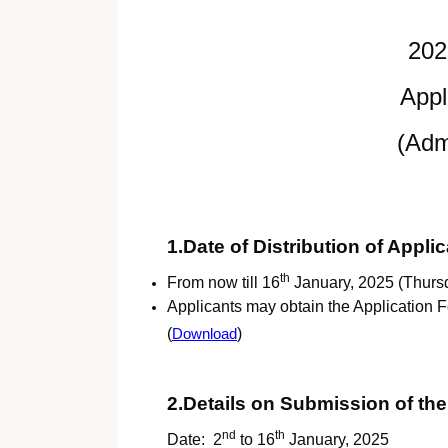
202
Appl
(Adm
1.Date of Distribution of Appli
th
From now till 16
January, 2025 (Thurs
Applicants may obtain the Application F
(
Download
)
2.Details on Submission of th
nd
th
Date: 2
to 16
January, 2025