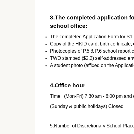
3.The completed application f
school office:
The completed Application Form for S1 
Copy of the HKID card, birth certificate
Photocopies of P.5 & P.6 school report c
TWO stamped ($2.2) self-addressed env
A student photo (affixed on the Applicat
4.Office hour
Time: (Mon-Fri) 7:30 am - 6:00 pm and 
(Sunday & public holidays) Closed
5.Number of Discretionary School Plac