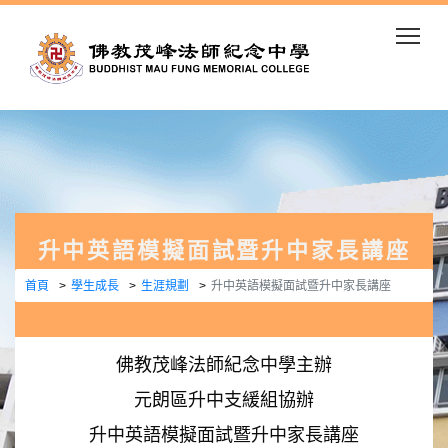
Togg
升中英語模擬面試暨升中家長講座
首頁
學生成長
生涯規劃
升中英語模擬面試暨升中家長講座
佛教茂峰法師紀念中學主辦
元朗區升中支緩組協辦
升中英語模擬面試暨升中家長講座