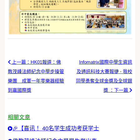
上一篇：HK01報道：佛
Infomatrix國際中學生資訊
教茂峰法師紀念中學步操管
及通訊科技大賽報捷 - 我校
樂團 成軍一年零樂器經驗
同學勇奪全球金獎及全球銀
到贏國際獎
獎 ：下一篇
相關文章
🎉【喜讯！ 40名学生成功考获学士