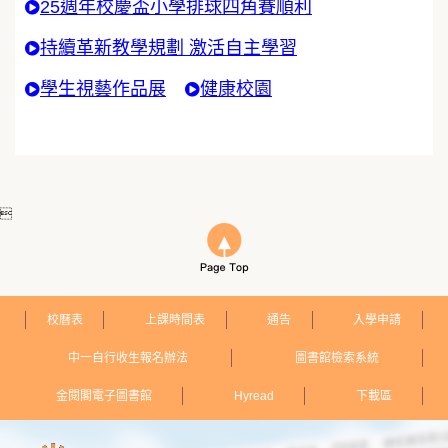
25週年校慶盃小學排球四角賽順利
持續革新教學規劃 激活自主學習
學生視藝作品展
健康校園

校曆表
上課時間表
通告
入學申請
中一自行收生報名辦法
圖書館檢索系統
金閱閣電子圖書館
Hyread
下載區