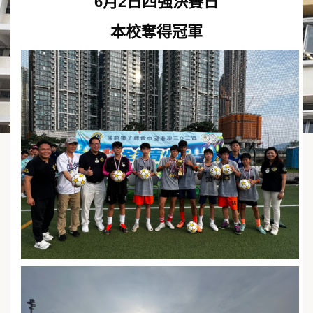
6月2日四強決賽日
本校奪得冠軍