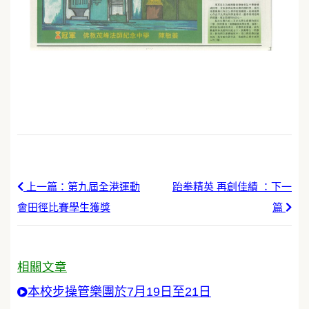
上一篇：第九屆全港運動
跆拳精英 再創佳績 ：下一
會田徑比賽學生獲獎
篇
相關文章
本校步操管樂團於7月19日至21日