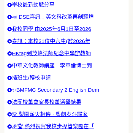
學校最新動態分享
📣 DSE喜訊！英文科改革再創輝煌
我校同學 由2025年6月1日至2026
喜訊：本校31位中六生(於2026年
HKtag到茂峰法師紀念中學辦教師
中華文化教師講座 李華倫博士到
插班生/轉校申請
✨BMFMC Secondary 2 English Dem
法團校董會家長校董選舉結果
🌸 梨園薪火相傳 · 粵劇泰斗羅家
🎉🏆 熱烈祝賀我校步操管樂團在「