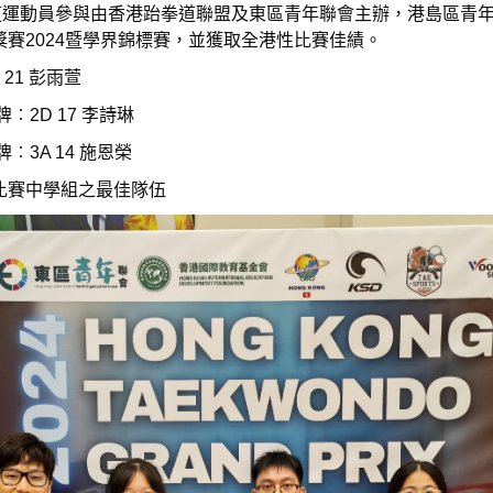
拳道運動員參與由香港跆拳道聯盟及東區青年聯會主辦，港島區青
賽2024暨學界錦標賽，並獲取全港性比賽佳績。
21 彭雨萱
2D 17 李詩琳
3A 14 施恩榮
比賽中學組之最佳隊伍