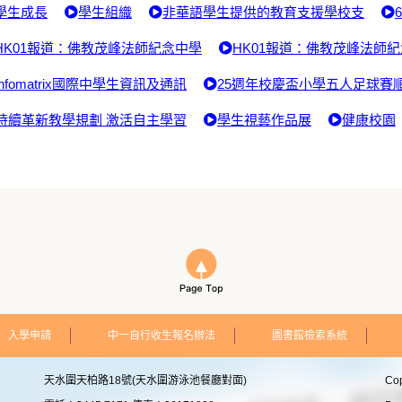
學生成長
學生組織
非華語學生提供的教育支援學校支
HK01報道：佛教茂峰法師紀念中學
HK01報道：佛教茂峰法師
Infomatrix國際中學生資訊及通訊
25週年校慶盃小學五人足球賽
持續革新教學規劃 激活自主學習
學生視藝作品展
健康校園
入學申請
中一自行收生報名辦法
圖書館檢索系統
天水圍天柏路18號(天水圍游泳池餐廳對面)
Co