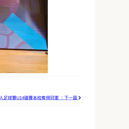
人足球賽U14碟賽本校奪得冠軍 ：下一篇