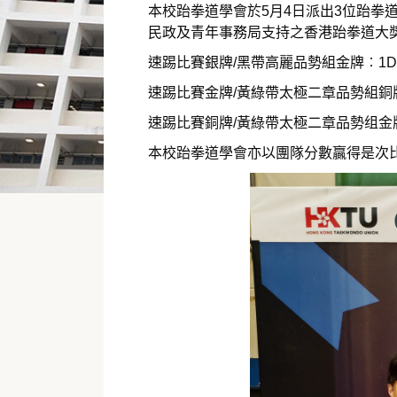
本校跆拳道學會於5月4日派出3位跆
民政及青年事務局支持之香港跆拳道大獎
速踢比賽銀牌/黑帶高麗品勢組金牌︰1D 
速踢比賽金牌/黃綠帶太極二章品勢組銅牌︰
速踢比賽銅牌/黃綠帶太極二章品勢组金牌︰
本校跆拳道學會亦以團隊分數贏得是次