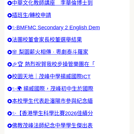
中華文化教師講座 李華倫博士到
插班生/轉校申請
✨BMFMC Secondary 2 English Dem
法團校董會家長校董選舉結果
🌸 梨園薪火相傳 · 粵劇泰斗羅家
🎉🏆 熱烈祝賀我校步操管樂團在「
校園天地｜茂峰中學揚威國際ICT
✨🌍 揚威國際，茂峰初中生於國際
本校學生代表赴瀋陽市參與紀念緬
✨【香港學生科學比賽2026佳績分
佛教茂峰法師紀念中學學生傑出表