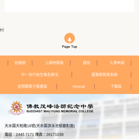

校曆表
上課時間表
通告
入學申請
中一自行收生報名辦法
圖書館檢索系統
金閱閣電子圖書館
Hyread
下載區
天水圍天柏路18號(天水圍游泳池餐廳對面)
電話：2445 7171 傳真：26171038