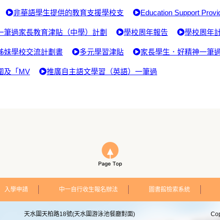
非華語學生提供的教育支援學校支
Education Support Provi
一筆過家長教育津貼（中學）計劃
學校周年報告
學校周年
姊妹學校交流計劃書
多元學習津貼
家長學生．好精神一筆
圍及「MV
推廣自主語文學習（英語）一筆過
入學申請
中一自行收生報名辦法
圖書館檢索系統
天水圍天柏路18號(天水圍游泳池餐廳對面)
Co