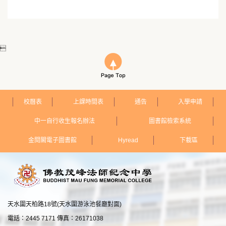

校曆表
上課時間表
通告
入學申請
中一自行收生報名辦法
圖書館檢索系統
金閱閣電子圖書館
Hyread
下載區
天水圍天柏路18號(天水圍游泳池餐廳對面)
電話：2445 7171 傳真：26171038