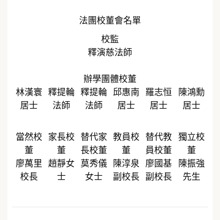
法團校董會名單
校監
釋演慈法師
辦學團體校董
林漢寰
釋提輪
釋提輪
邱惠南
羅志恒
陳鴻勳
居士
法師
法師
居士
居士
居士
當然校
家長校
替代家
教員校
替代教
獨立校
董
董
長校董
董
員校董
董
廖萬里
趙靜女
莫秀儀
陳淳泉
廖國基
陳振強
校長
士
女士
副校長
副校長
先生