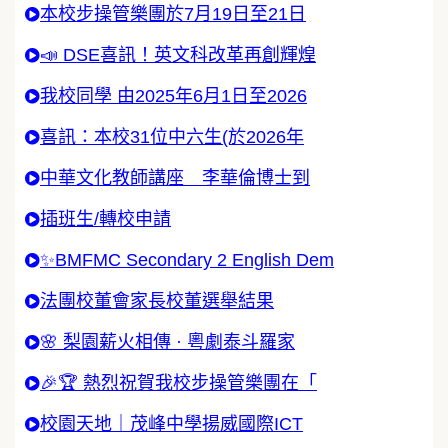
本校步操管樂團於7月19日至21日
📣 DSE喜訊！英文科改革再創輝煌
我校同學 由2025年6月1日至2026
喜訊：本校31位中六生(於2026年
中華文化教師講座 李華倫博士到
插班生/轉校申請
✨BMFMC Secondary 2 English Dem
法團校董會家長校董選舉結果
🌸 梨園薪火相傳 · 粵劇泰斗羅家
🎉🏆 熱烈祝賀我校步操管樂團在「
校園天地｜茂峰中學揚威國際ICT