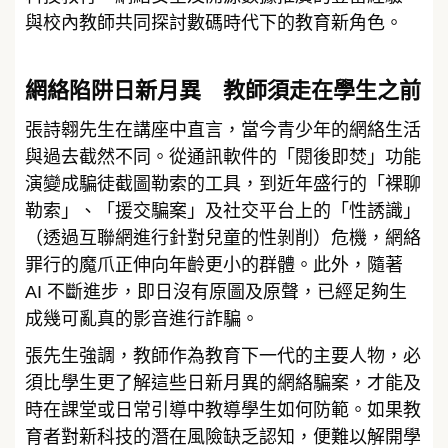
與校內教師共同探討數碼時代下的教育新角色。
網絡陷阱日新月異 教師須走在學生之前
張詩翱先生在講座中直言，當今青少年的網絡生活
與過去截然不同。從通訊軟件的「閱後即焚」功能
演變成騙徒截圖勒索的工具，到近年盛行的「裸聊
勒索」、「援交騙案」及社交平台上的「性誘識」
（透過互聯網進行針對兒童的性剝削）危機，網絡
罪行的魔爪正伸向年齡更小的群體。此外，隨著
AI 不斷進步，即日沒有原圖及原聲，已經足夠生
成幾可亂真的影音進行詐騙。
張先生強調，教師作為教育下一代的主要人物，必
須比學生更了解這些日新月異的網絡騙案，才能及
時在課堂或日常引導中教導學生如何防範。如果教
育者對新科技的潛在風險缺乏認知，便難以解開學