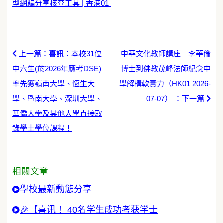
型網騙分享核查工具 | 香港01
上一篇：喜訊：本校31位
中華文化教師講座 李華倫
中六生(於2026年應考DSE)
博士到佛教茂峰法師紀念中
率先獲嶺南大學、恆生大
學解構軟實力（HK01 2026-
學、暨南大學、深圳大學、
07-07） ：下一篇
華僑大學及其他大學直接取
錄學士學位課程！
相關文章
學校最新動態分享
🎉【喜讯！ 40名学生成功考获学士