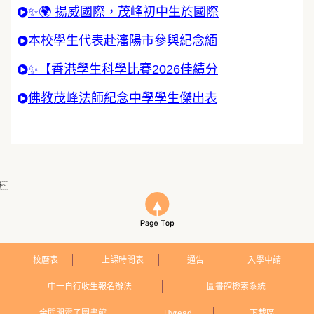
✨🌍 揚威國際，茂峰初中生於國際
本校學生代表赴瀋陽市參與紀念緬
✨【香港學生科學比賽2026佳績分
佛教茂峰法師紀念中學學生傑出表

校曆表
上課時間表
通告
入學申請
中一自行收生報名辦法
圖書館檢索系統
金閱閣電子圖書館
Hyread
下載區