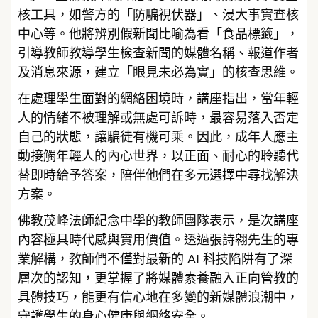
核工具，如警方的「防騙視伏器」、浸大事實查核
中心等。他將辨別假新聞比喻為看「食品標籤」，
引導教師教導學生檢查新聞的媒體名稱、報道作者
及消息來源，建立「眼見未必為實」的核查思維。
在處理學生面對的網絡困境時，講座指出，當年輕
人的情緒不被理解或無處可訴時，最容易落入否定
自己的狀態，讓騙徒有機可乘。因此，成年人應主
動接觸年輕人的內心世界，以正面、耐心的聆聽代
替即時給予答案，陪伴他們在多元選擇中尋找解決
方案。
佛教茂峰法師紀念中學的教師團隊表示，是次講座
內容極具時代感與實用價值。透過張詩翱先生的專
業解構，教師們不僅對最新的 AI 科技陷阱有了深
層次的認知，更掌握了將媒體素養融入正向管教的
具體技巧，能更有信心地在多變的新媒體浪潮中，
守護學生的身心健康與網絡安全。