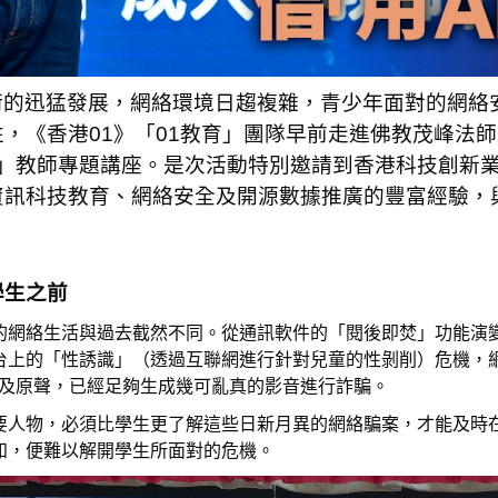
術的迅猛發展，網絡環境日趨複雜，青少年面對的網絡
，《香港01》「01教育」團隊早前走進佛教茂峰法
」教師專題講座。是次活動特別邀請到香港科技創新業界組
資訊科技教育、網絡安全及開源數據推廣的豐富經驗，
學生之前
的網絡生活與過去截然不同。從通訊軟件的「閱後即焚」功能演
台上的「性誘識」（透過互聯網進行針對兒童的性剝削）危機，
原圖及原聲，已經足夠生成幾可亂真的影音進行詐騙。
要人物，必須比學生更了解這些日新月異的網絡騙案，才能及時
知，便難以解開學生所面對的危機。