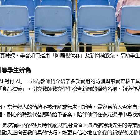
真聆聽，學習如何運用「防騙視伏器」及新聞標籤法，幫助學生
引導學生辨偽
AI 對付 AI」，並為教師們介紹了多款實用的防騙與事實查核
「食品標籤」，引導教師教導學生檢查新聞的媒體名稱、報道作
出，當年輕人的情緒不被理解或無處可訴時，最容易落入否定自
面、耐心的聆聽代替即時給予答案，陪伴他們在多元選擇中尋找
是次講座內容極具時代感與實用價值。透過張詩翱先生的專業解構
養融入正向管教的具體技巧，能更有信心地在多變的新媒體浪潮