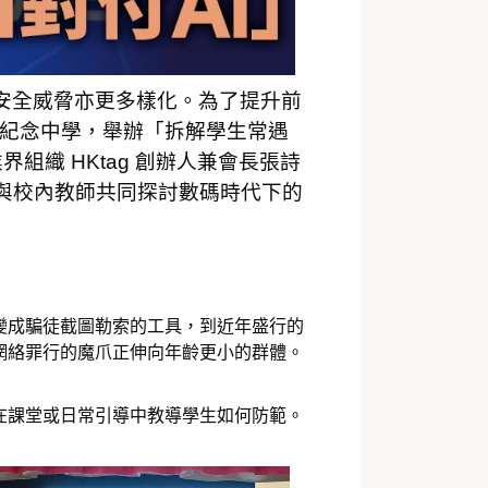
安全威脅亦更多樣化。為了提升前
師紀念中學，舉辦「拆解學生常遇
織 HKtag 創辦人兼會長張詩
與校內教師共同探討數碼時代下的
變成騙徒截圖勒索的工具，到近年盛行的
網絡罪行的魔爪正伸向年齡更小的群體。
在課堂或日常引導中教導學生如何防範。