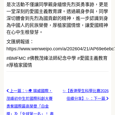
是次活動不僅讓同學親身緬懷先烈英勇事跡，更是
一堂深刻的愛國主義教育課。透過親身參與，同學
深切體會到先烈為國貢獻的精神，進一步認識到身
為中國人的民族榮譽，厚植家國情懷，讓愛國精神
在心中生根發芽。
文匯網報道：
https://www.wenweipo.com/a/202604/21/AP69e6eb
#BMFMC #佛教茂峰法師紀念中學 #愛國主義教育
#厚植家國情
上一篇：✨🌍 揚威國際，
✨【香港學生科學比賽2026
茂峰初中生於國際科創大賽
佳績分享】✨ ：下一篇
勇奪國際最高榮譽「白金
獎」及「全球第一名」！ 盡