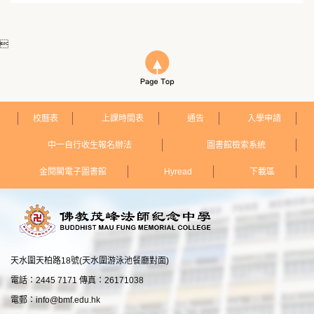

校曆表
上課時間表
通告
入學申請
中一自行收生報名辦法
圖書館檢索系統
金閱閣電子圖書館
Hyread
下載區
天水圍天柏路18號(天水圍游泳池餐廳對面)
電話：2445 7171 傳真：26171038
電郵：
info@bmf.edu.hk