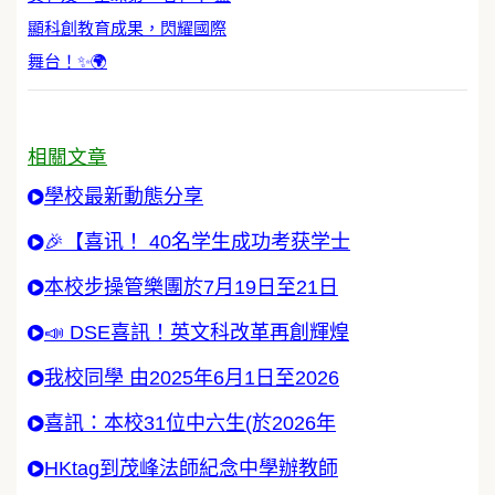
顯科創教育成果，閃耀國際
舞台！✨🌍
相關文章
學校最新動態分享
🎉【喜讯！ 40名学生成功考获学士
本校步操管樂團於7月19日至21日
📣 DSE喜訊！英文科改革再創輝煌
我校同學 由2025年6月1日至2026
喜訊：本校31位中六生(於2026年
HKtag到茂峰法師紀念中學辦教師