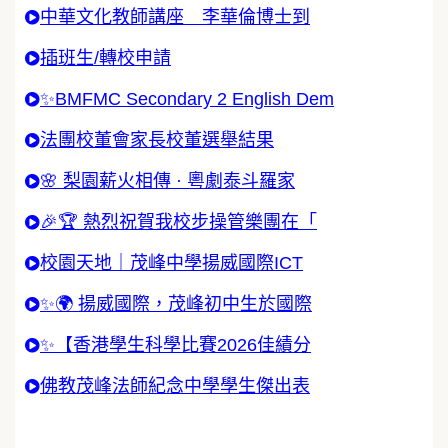
中華文化教師講座 李華倫博士到
插班生/轉校申請
✨BMFMC Secondary 2 English Dem
法團校董會家長校董選舉結果
🌸 梨園薪火相傳 · 粵劇泰斗羅家
🎉🏆 熱烈祝賀我校步操管樂團在「
校園天地｜茂峰中學揚威國際ICT
✨🌍 揚威國際，茂峰初中生於國際
✨【香港學生科學比賽2026佳績分
佛教茂峰法師紀念中學學生傑出表