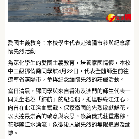
愛國主義教育：本校學生代表赴瀋陽市參與紀念緬
懷先烈活動
為深化學生的愛國主義教育，培養家國情懷，本校
中三級鄧倚喬同學於4月22日，代表全體師生前往
遼寧省瀋陽市，參與紀念緬懷先烈的莊嚴活動。
當日清晨，鄧同學與來自香港及澳門的師生代表一
同乘坐名為「歸航」的紀念船，抵達鴨綠江江心，
向曾在此江浴血奮戰、保家衛國的先烈敬獻鮮花，
以表達最崇高的敬意與哀思。祭奠儀式莊重肅穆，
花瓣隨江水漂流，象徵後人對先烈的無限追思及緬
懷。