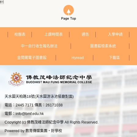

校曆表
上課時間表
通告
入學申請
中一自行收生報名辦法
圖書館檢索系統
金閱閣電子圖書館
Hyread
下載區
天水圍天柏路18號(天水圍游泳池餐廳對面)
電話：2445 7171 傳真：26171038
電郵：
info@bmf.edu.hk
Copyright (c) 佛教茂峰法師紀念中學 All Rights Reserved.
Powered by
教育傳媒集團
‧
好學校