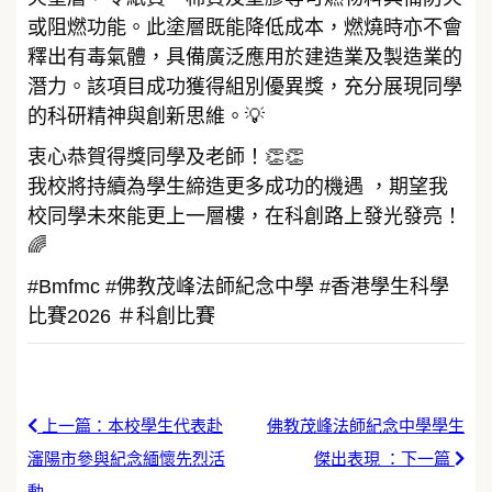
或阻燃功能。此塗層既能降低成本，燃燒時亦不會
釋出有毒氣體，具備廣泛應用於建造業及製造業的
潛力。該項目成功獲得組別優異獎，充分展現同學
的科研精神與創新思維。💡
衷心恭賀得獎同學及老師！👏👏
我校將持續為學生締造更多成功的機遇 ，期望我
校同學未來能更上一層樓，在科創路上發光發亮！
🌈
#Bmfmc #佛教茂峰法師紀念中學 #香港學生科學
比賽2026 ＃科創比賽
上一篇：本校學生代表赴
佛教茂峰法師紀念中學學生
瀋陽市參與紀念緬懷先烈活
傑出表現 ：下一篇
動