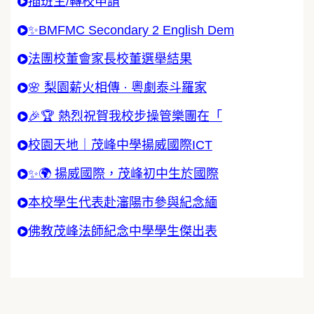
插班生/轉校申請
✨BMFMC Secondary 2 English Dem
法團校董會家長校董選舉結果
🌸 梨園薪火相傳 · 粵劇泰斗羅家
🎉🏆 熱烈祝賀我校步操管樂團在「
校園天地｜茂峰中學揚威國際ICT
✨🌍 揚威國際，茂峰初中生於國際
本校學生代表赴瀋陽市參與紀念緬
佛教茂峰法師紀念中學學生傑出表