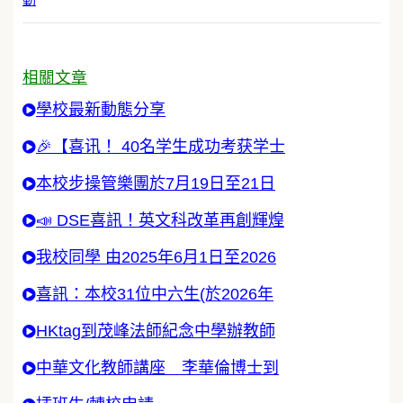
相關文章
學校最新動態分享
🎉【喜讯！ 40名学生成功考获学士
本校步操管樂團於7月19日至21日
📣 DSE喜訊！英文科改革再創輝煌
我校同學 由2025年6月1日至2026
喜訊：本校31位中六生(於2026年
HKtag到茂峰法師紀念中學辦教師
中華文化教師講座 李華倫博士到