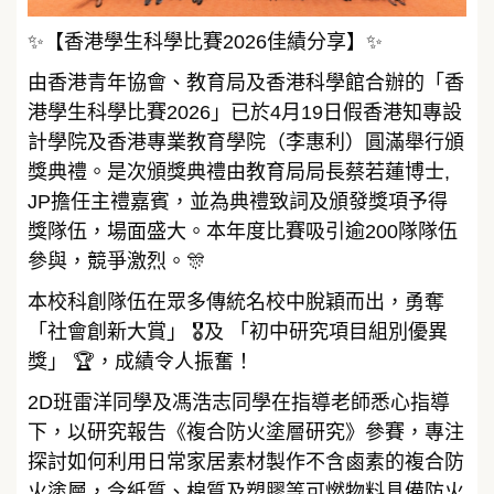
✨【香港學生科學比賽2026佳績分享】✨
由香港青年協會、教育局及香港科學館合辦的「香
港學生科學比賽2026」已於4月19日假香港知專設
計學院及香港專業教育學院（李惠利）圓滿舉行頒
獎典禮。是次頒獎典禮由教育局局長蔡若蓮博士,
JP擔任主禮嘉賓，並為典禮致詞及頒發獎項予得
獎隊伍，場面盛大。本年度比賽吸引逾200隊隊伍
參與，競爭激烈。🎊
本校科創隊伍在眾多傳統名校中脫穎而出，勇奪
「社會創新大賞」 🎖️及 「初中研究項目組別優異
獎」 🏆，成績令人振奮！
2D班雷洋同學及馮浩志同學在指導老師悉心指導
下，以研究報告《複合防火塗層研究》參賽，專注
探討如何利用日常家居素材製作不含鹵素的複合防
火塗層，令紙質、棉質及塑膠等可燃物料具備防火