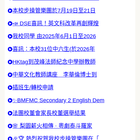
本校步操管樂團於7月19日至21日
📣 DSE喜訊！英文科改革再創輝煌
我校同學 由2025年6月1日至2026
喜訊：本校31位中六生(於2026年
HKtag到茂峰法師紀念中學辦教師
中華文化教師講座 李華倫博士到
插班生/轉校申請
✨BMFMC Secondary 2 English Dem
法團校董會家長校董選舉結果
🌸 梨園薪火相傳 · 粵劇泰斗羅家
🎉🏆 熱烈祝賀我校步操管樂團在「