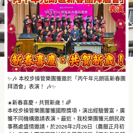
✨🎶 本校步操管樂團獲邀於「丙午年元朗區新春團
拜酒會」表演！ 🎶✨
☀️新春喜慶，共賀新歲！🌈
本校步操管樂團屢獲國際獎項，演出經驗豐富，廣
獲不同機構邀請表演。最近，我校樂團獲元朗民政
事務處盛情邀請，於2026年2月26日（農曆正月初