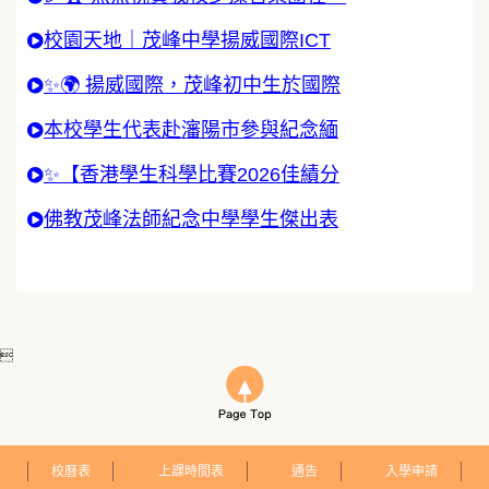
校園天地｜茂峰中學揚威國際ICT
✨🌍 揚威國際，茂峰初中生於國際
本校學生代表赴瀋陽市參與紀念緬
✨【香港學生科學比賽2026佳績分
佛教茂峰法師紀念中學學生傑出表

校曆表
上課時間表
通告
入學申請