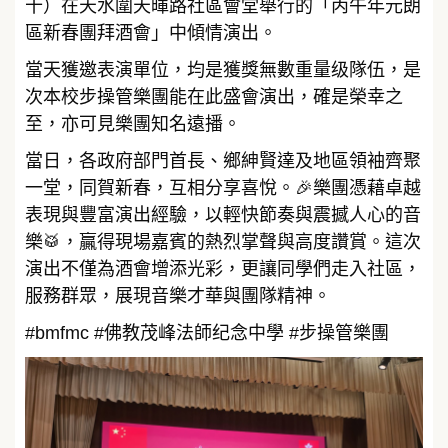
十）在天水圍天暉路社區會堂舉行的「丙午年元朗
區新春團拜酒會」中傾情演出。
當天獲邀表演單位，均是獲獎無數重量级隊伍，是
次本校步操管樂團能在此盛會演出，確是榮幸之
至，亦可見樂團知名遠播。
當日，各政府部門首長、鄉紳賢達及地區領袖齊聚
一堂，同賀新春，互相分享喜悅。🎉樂團憑藉卓越
表現與豐富演出經驗，以輕快節奏與震撼人心的音
樂🥁，贏得現場嘉賓的熱烈掌聲與高度讚賞。這次
演出不僅為酒會增添光彩，更讓同學們走入社區，
服務群眾，展現音樂才華與團隊精神。
#bmfmc #佛教茂峰法師纪念中學 #步操管樂團