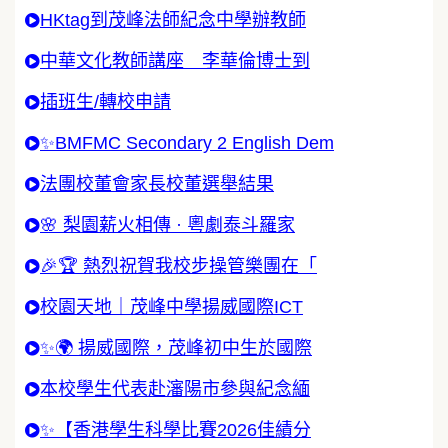
HKtag到茂峰法師紀念中學辦教師
中華文化教師講座 李華倫博士到
插班生/轉校申請
✨BMFMC Secondary 2 English Dem
法團校董會家長校董選舉結果
🌸 梨園薪火相傳 · 粵劇泰斗羅家
🎉🏆 熱烈祝賀我校步操管樂團在「
校園天地｜茂峰中學揚威國際ICT
✨🌍 揚威國際，茂峰初中生於國際
本校學生代表赴瀋陽市參與紀念緬
✨【香港學生科學比賽2026佳績分