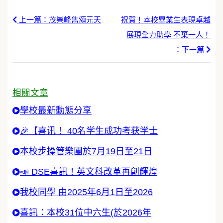
上一篇：茂樂峰雋頌元天
祝賀！本校畢業生表現卓越
展現全力助學 不棄一人！
：下一篇
相關文章
學校最新動態分享
🎉【喜讯！ 40名学生成功考获学士
本校步操管樂團於7月19日至21日
📣 DSE喜訊！英文科改革再創輝煌
我校同學 由2025年6月1日至2026
喜訊：本校31位中六生(於2026年