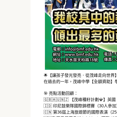
🌟【讓孩子發光發亮．從茂峰走向世界】
在過去的一年，茂峰中學【全額資助】
🎯 亮點活動回顧：
🇬🇧🇦🇺🇳🇿 【茂峰種籽計劃
🇮🇩 印尼鼓樂隊國際錦標賽（30人參加
🇨🇳 第36屆上海旅遊節的國際表演（2