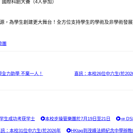
 ICT 國際科創大賽（4人參加）
多資源，為學生創建更大舞台！全方位支持學生的學術及非學術發
流團
現全力助學 不棄一人！
喜訊：本校26位中六生(於20
0名学生成功考获学士
本校步操管樂團於7月19日至21日
📣 
訊：本校31位中六生(於2026年
HKtag到茂峰法師紀念中學辦教