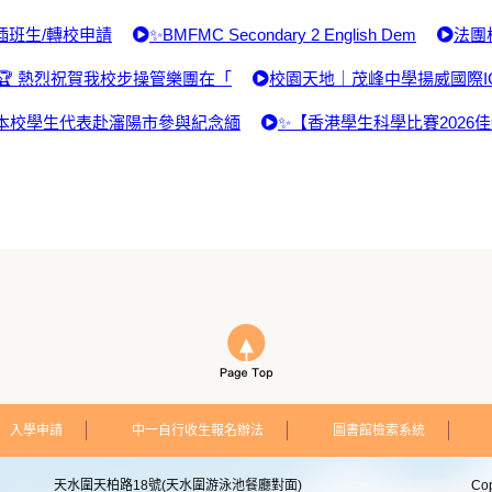
插班生/轉校申請
✨BMFMC Secondary 2 English Dem
法團
🏆 熱烈祝賀我校步操管樂團在「
校園天地｜茂峰中學揚威國際I
本校學生代表赴瀋陽市參與紀念緬
✨【香港學生科學比賽2026
入學申請
中一自行收生報名辦法
圖書館檢索系統
天水圍天柏路18號(天水圍游泳池餐廳對面)
Co