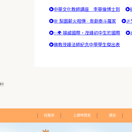
中華文化教師講座 李華倫博士到
🌸 梨園薪火相傳 · 粵劇泰斗羅家

✨🌍 揚威國際，茂峰初中生於國際
佛教茂峰法師紀念中學學生傑出表

校曆表
上課時間表
通告