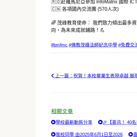
🇷🇴赴羅馬尼亞參加 InfoMatrix 國際
🇨🇳 各項國內交流團 (570人次)
🌈 茂峰教育使命： 我們致力傾出最
向，為未來成就鋪路！💪
#bmfmc
#佛教茂峰法師紀念中學
#免費交
上一篇：祝賀！本校畢業生表現卓越 展
相關文章
學校最新動態分享
🎉【喜讯！ 4
我校同學 由2025年6月1日至2026
喜