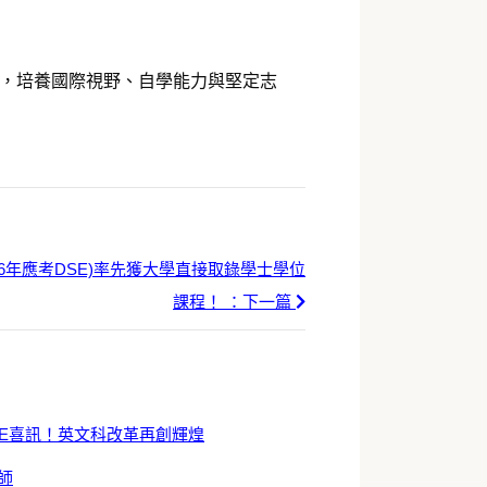
展，培養國際視野、自學能力與堅定志
26年應考DSE)率先獲大學直接取錄學士學位
課程！ ：下一篇
DSE喜訊！英文科改革再創輝煌
師