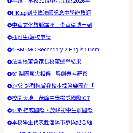
喜訊：本校31位中六生(於2026年
HKtag到茂峰法師紀念中學辦教師
中華文化教師講座 李華倫博士到
插班生/轉校申請
✨BMFMC Secondary 2 English Dem
法團校董會家長校董選舉結果
🌸 梨園薪火相傳 · 粵劇泰斗羅家
🎉🏆 熱烈祝賀我校步操管樂團在「
校園天地｜茂峰中學揚威國際ICT
✨🌍 揚威國際，茂峰初中生於國際
本校學生代表赴瀋陽市參與紀念緬