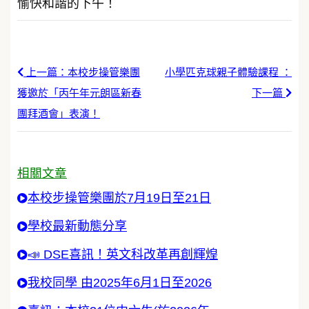
愉快和諧的下午！
上一篇：本校步操管樂團
小學匹克球親子體驗課程 ：
獲邀於「丙午年元朗區新春
下一篇
團拜酒會」表演！
相關文章
本校步操管樂團於7月19日至21日
學校最新動態分享
📣 DSE喜訊！英文科改革再創輝煌
我校同學 由2025年6月1日至2026