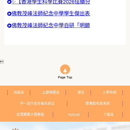
✨【香港學生科學比賽2026佳績分
佛教茂峰法師紀念中學學生傑出表
佛教茂峰法師紀念中學自研「明鏡

校曆表
上課時間表
通告
入學申請
中一自行收生報名辦法
圖書館檢索系統
金閱閣電子圖書館
Hyread
下載區