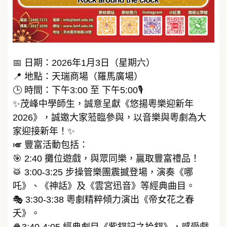
📅 日期：2026年1月3日（星期六）
📍 地點：天瑞商場（羅馬廣場）
🕒 時間：下午3:00 至 下午5:00🎙️
✨茂峰中學師生，誠意呈獻《悠揚粵樂迎新年
2026》，誠邀大家蒞臨參與，以音樂與粵劇為大
家迎接新年！✨
🎺 豐富活動包括：
🎯 2:40 攤位遊戲，與眾同樂，贏取豐富禮品！
🥁 3:00-3:25 步操管樂團震撼登場，演奏《哪
吒》、《神話》及《雲宮迅音》等經典曲目。
🎭 3:30-3:38 粵劇精粹傾力演出《帝女花之春
夭》。
🍿3:40-4:05 經典劇目《紫釵記之拾釵》，感受戲