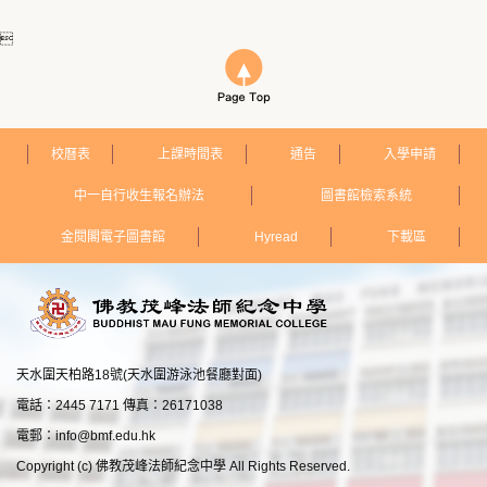

校曆表
上課時間表
通告
入學申請
中一自行收生報名辦法
圖書館檢索系統
金閱閣電子圖書館
Hyread
下載區
天水圍天柏路18號(天水圍游泳池餐廳對面)
電話：2445 7171 傳真：26171038
電郵：
info@bmf.edu.hk
Copyright (c) 佛教茂峰法師紀念中學 All Rights Reserved.