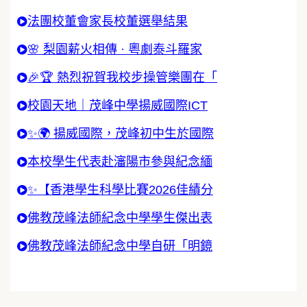
法團校董會家長校董選舉結果
🌸 梨園薪火相傳 · 粵劇泰斗羅家
🎉🏆 熱烈祝賀我校步操管樂團在「
校園天地｜茂峰中學揚威國際ICT
✨🌍 揚威國際，茂峰初中生於國際
本校學生代表赴瀋陽市參與紀念緬
✨【香港學生科學比賽2026佳績分
佛教茂峰法師紀念中學學生傑出表
佛教茂峰法師紀念中學自研「明鏡