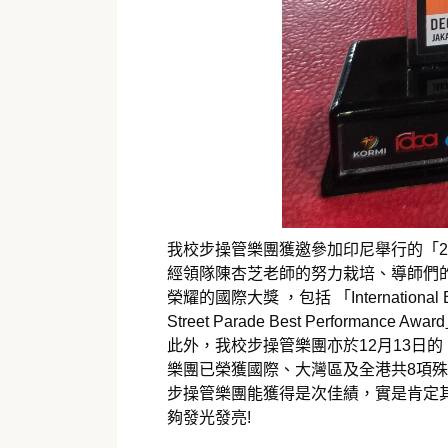
我校步操管樂團獲邀參加印尼舉行的「2025 Ja
經領隊陳杏芝老師的努力栽培、導師們的
榮耀的國際大獎 ，包括 「International Band (
Street Parade Best Performance Awa
此外，我校步操管樂團亦於12月13日的
樂團已榮獲國際、大灣區及全港共8項殊榮 
步操管樂團能獲得是次佳績，實是肯定
夠發光發亮!