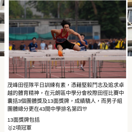
茂峰田徑隊平日訓練有素，憑藉堅毅鬥志及追求卓
越的體育精神，在元朗區中學分會校際田徑比賽中
囊括3個團體獎及13面獎牌，成績驕人，而男子組
團體總分更在43間中學排名第四🎊
13面獎牌包括
🥇2項冠軍