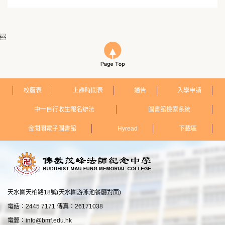

校曆表
上課時間表
通告
入學申請
中一自行收生報名辦法
圖書館檢索系統
金閱閣電子圖書館
Hyread
下載區
天水圍天柏路18號(天水圍游泳池餐廳對面)
電話：2445 7171 傳真：26171038
電郵：
info@bmf.edu.hk