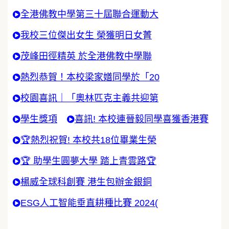
全港佛教中學第三十屆聯合運動大
我校三位傑出女生 榮獲明日女菁
茂峰田徑精英 於全港佛教中學聯
熱烈恭賀！本校梁家嫸同學於「20
校園喜訊｜「奧林匹克主義共迎第
學生獎項
喜訊! 本校連晉毅同學喜獲香港賽
🏆熱烈祝賀! 本校共18位畢業生榮
🏆 助學生圓夢大學 踏上青雲路🏆
楊威全球科創賽 港生包辦金銀銅
ESG人工智能垂直耕種比賽 2024(