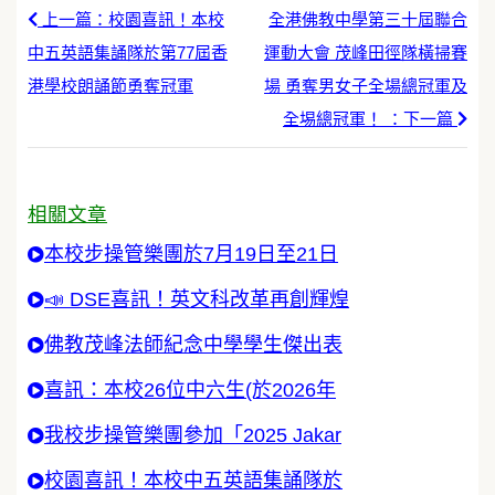
上一篇：校園喜訊！本校
全港佛教中學第三十屆聯合
中五英語集誦隊於第77屆香
運動大會 茂峰田徑隊橫掃賽
港學校朗誦節勇奪冠軍
場 勇奪男女子全場總冠軍及
全埸總冠軍！ ：下一篇
相關文章
本校步操管樂團於7月19日至21日
📣 DSE喜訊！英文科改革再創輝煌
佛教茂峰法師紀念中學學生傑出表
喜訊：本校26位中六生(於2026年
我校步操管樂團參加「2025 Jakar
校園喜訊！本校中五英語集誦隊於