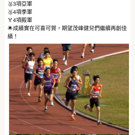
🥈3項亞軍
🥉4項季軍
🏅4項殿軍
🌟成績實在可喜可賀，期望茂峰健兒們繼續再創佳
績！