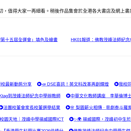
意切，值得大家一再細看。稍後作品集會於全港各大書店及網上
迎第十五屆全運會」填色及繪畫
HK01報道：佛教茂峰法師紀
學校最新動態分享
📣 DSE喜訊！英文科改革再創輝煌
我校同
Ktag到茂峰法師紀念中學辦教師
中華文化教師講座 李華倫博
法團校董會家長校董選舉結果
🌸 梨園薪火相傳 · 粵劇泰斗羅
校園天地｜茂峰中學揚威國際ICT
✨🌍 揚威國際，茂峰初中生
✨【香港學生科學比賽2026佳績分
佛教茂峰法師紀念中學學生傑