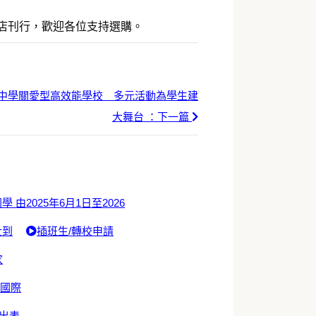
書店刊行，歡迎各位支持選購。
念中學關愛型高效能學校 多元活動為學生建
大舞台 ：下一篇
學 由2025年6月1日至2026
士到
插班生/轉校申請
家
於國際
出表