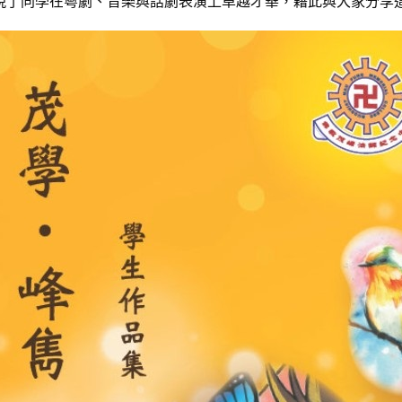
現了同學在粵劇、音樂與話劇表演上卓越才華，藉此與大家分享