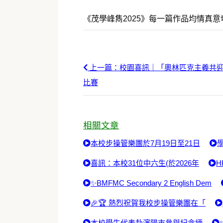
《茂學峰雋2025》每一篇作品均情真
上一篇：校園喜訊｜「奧林匹克主義共
比賽
相關文章
本校步操管樂團於7月19日至21日
喜訊：本校31位中六生(於2026年
H
✨BMFMC Secondary 2 English Dem
🎉🏆 熱烈祝賀我校步操管樂團在「
本校學生代表赴瀋陽市參與紀念緬