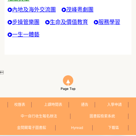
內地及海外交流團
茂峰粵劇團
步操管樂團
生命及價值教育
服務學習
一生一體藝

校曆表
上課時間表
通告
入學申請
中一自行收生報名辦法
圖書館檢索系統
金閱閣電子圖書館
Hyread
下載區