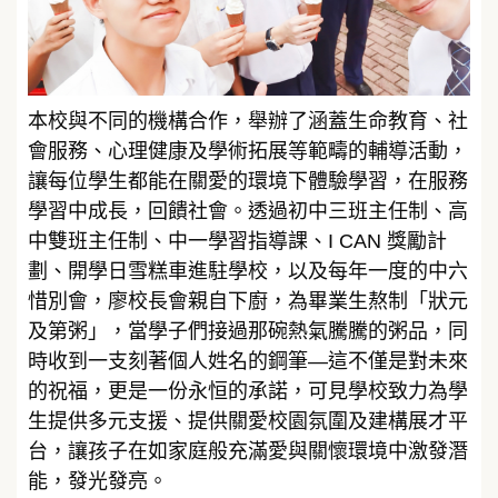
本校與不同的機構合作，舉辦了涵蓋生命教育、社
會服務、心理健康及學術拓展等範疇的輔導活動，
讓每位學生都能在關愛的環境下體驗學習，在服務
學習中成長，回饋社會。透過初中三班主任制、高
中雙班主任制、中一學習指導課、I CAN 獎勵計
劃、開學日雪糕車進駐學校，以及每年一度的中六
惜別會，廖校長會親自下廚，為畢業生熬制「狀元
及第粥」，當學子們接過那碗熱氣騰騰的粥品，同
時收到一支刻著個人姓名的鋼筆—這不僅是對未來
的祝福，更是一份永恒的承諾，可見學校致力為學
生提供多元支援、提供關愛校園氛圍及建構展才平
台，讓孩子在如家庭般充滿愛與關懷環境中激發潛
能，發光發亮。