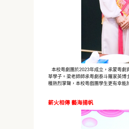
本校粵劇團於2023年成立，承蒙粵
莘學子。梁老師師承粵劇泰斗羅家英博
穫熱烈掌聲，本校粵戲團學生更有幸能
薪火相傳 藝海揚帆