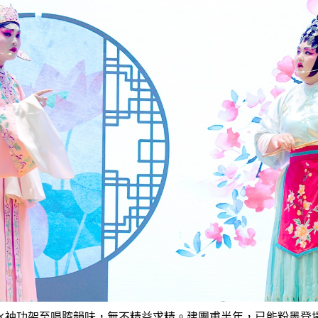
袖功架至唱腔韻味，無不精益求精。建團甫半年，已能粉墨登場，