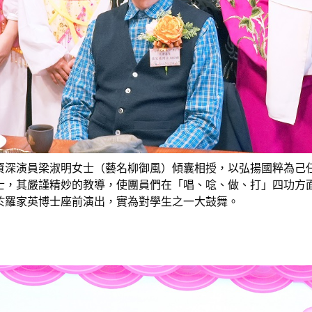
劇資深演員梁淑明女士（藝名柳御風）傾囊相授，以弘揚國粹為己
士，其嚴謹精妙的教導，使團員們在「唱、唸、做、打」四功方
於羅家英博士座前演出，實為對學生之一大鼓舞。