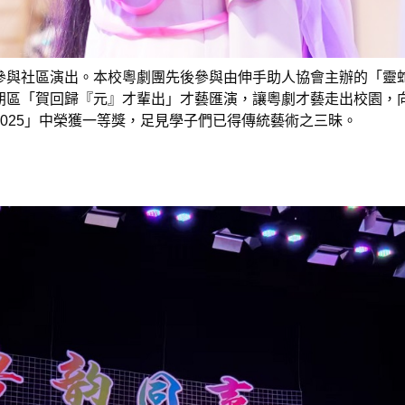
參與社區演出。本校粵劇團先後參與由伸手助人協會主辦的「靈
朗區「賀回歸『元』才輩出」才藝匯演，讓粵劇才藝走出校園，
025」中榮獲一等獎，足見學子們已得傳統藝術之三昧。