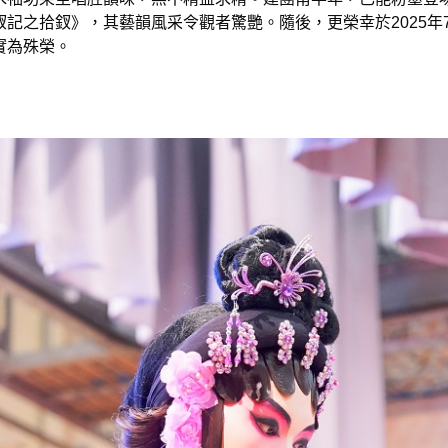
記之拾釵》，其藝韻風采令觀者驚艷。隨後，更榮幸於2025年
實為殊榮。