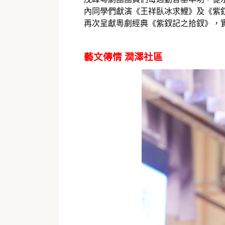
內同學們獻演《王祥臥冰求鯉》及《紫釵
再次呈獻粵劇經典《紫釵記之拾釵》，
藝文傳情 潤澤社區