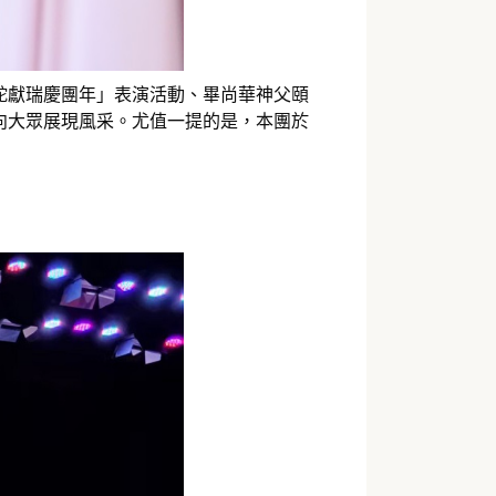
蛇獻瑞慶團年」表演活動、畢尚華神父頤
向大眾展現風采。尤值一提的是，本團於