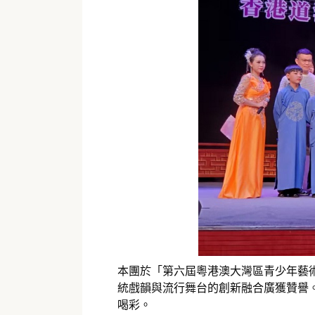
本團於「第六屆粵港澳大灣區青少年藝術
統戲韻與流行舞台的創新融合廣獲贊譽
喝彩。