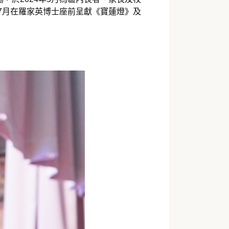
7月在羅家英博士座前呈獻《寶蓮燈》及