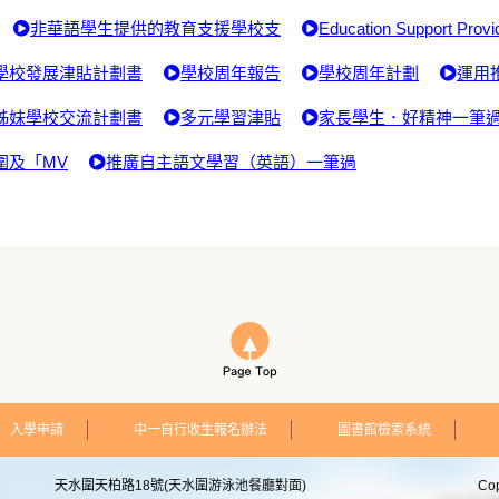
非華語學生提供的教育支援學校支
Education Support Provi
學校發展津貼計劃書
學校周年報告
學校周年計劃
運用
姊妹學校交流計劃書
多元學習津貼
家長學生．好精神一筆
圍及「MV
推廣自主語文學習（英語）一筆過
入學申請
中一自行收生報名辦法
圖書館檢索系統
天水圍天柏路18號(天水圍游泳池餐廳對面)
Co