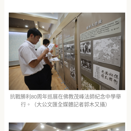
抗戰勝利80周年巡展在佛教茂峰法師紀念中學舉
行。（大公文匯全媒體記者郭木又攝）