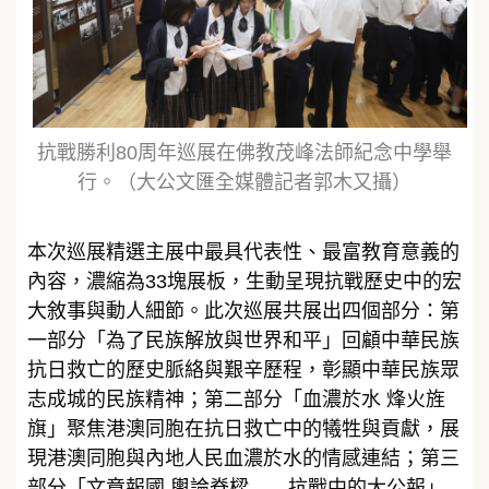
抗戰勝利80周年巡展在佛教茂峰法師紀念中學舉
行。（大公文匯全媒體記者郭木又攝）
本次巡展精選主展中最具代表性、最富教育意義的
內容，濃縮為33塊展板，生動呈現抗戰歷史中的宏
大敘事與動人細節。此次巡展共展出四個部分：第
一部分「為了民族解放與世界和平」回顧中華民族
抗日救亡的歷史脈絡與艱辛歷程，彰顯中華民族眾
志成城的民族精神；第二部分「血濃於水 烽火旌
旗」聚焦港澳同胞在抗日救亡中的犧牲與貢獻，展
現港澳同胞與內地人民血濃於水的情感連結；第三
部分「文章報國 輿論脊樑——抗戰中的大公報」