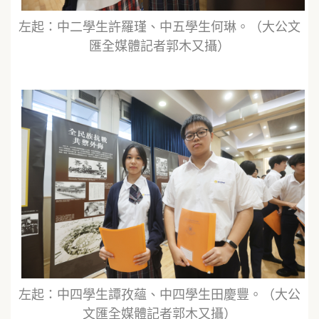
左起：中二學生許羅瑾、中五學生何琳。（大公文
匯全媒體記者郭木又攝）
左起：中四學生譚孜蘊、中四學生田慶豐。（大公
文匯全媒體記者郭木又攝）