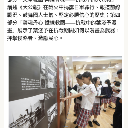
講述《大公報》在戰火中揭露日軍罪行、報道前線
戰況、鼓舞國人士氣、堅定必勝信心的歷史；第四
部分「藝魂丹心 鐵線救國——抗戰中的葉淺予漫
畫」展示了葉淺予在抗戰期間如何以漫畫為武器，
抨擊侵略者、激勵民心。