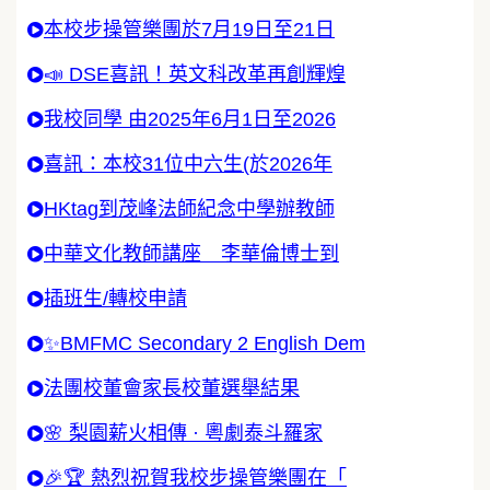
本校步操管樂團於7月19日至21日
📣 DSE喜訊！英文科改革再創輝煌
我校同學 由2025年6月1日至2026
喜訊：本校31位中六生(於2026年
HKtag到茂峰法師紀念中學辦教師
中華文化教師講座 李華倫博士到
插班生/轉校申請
✨BMFMC Secondary 2 English Dem
法團校董會家長校董選舉結果
🌸 梨園薪火相傳 · 粵劇泰斗羅家
🎉🏆 熱烈祝賀我校步操管樂團在「