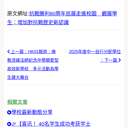
原文網址:
抗戰勝利80周年巡展走進校園 觀展學
生：增加對抗戰歷史新認識
上一篇：HK01報道：佛
2025年度中一自行分配學位
教茂峰法師紀念中學關愛型
：下一篇
高效能學校 多元活動為學
生建大舞台
相關文章
學校最新動態分享
🎉【喜讯！ 40名学生成功考获学士