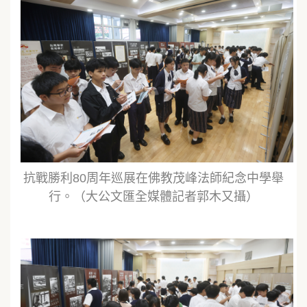
抗戰勝利80周年巡展在佛教茂峰法師紀念中學舉
行。（大公文匯全媒體記者郭木又攝）