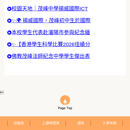
校園天地｜茂峰中學揚威國際ICT
✨🌍 揚威國際，茂峰初中生於國際
本校學生代表赴瀋陽市參與紀念緬
✨【香港學生科學比賽2026佳績分
佛教茂峰法師紀念中學學生傑出表

校曆表
上課時間表
通告
入學申請