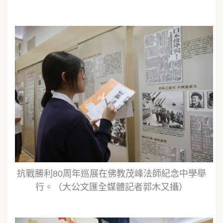
抗戰勝利80周年巡展在佛教茂峰法師紀念中學舉
行。（大公文匯全媒體記者郭木又攝）