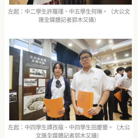
左起：中二學生許羅瑾、中五學生何琳。（大公文
匯全媒體記者郭木又攝）
左起：中四學生譚孜蘊、中四學生田慶豐。（大公
文匯全媒體記者郭木又攝）