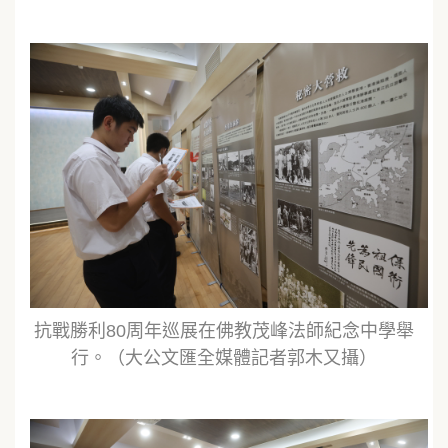
抗戰勝利80周年巡展在佛教茂峰法師紀念中學舉
行。（大公文匯全媒體記者郭木又攝）