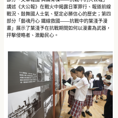
講述《大公報》在戰火中揭露日軍罪行、報道前線
戰況、鼓舞國人士氣、堅定必勝信心的歷史；第四
部分「藝魂丹心 鐵線救國——抗戰中的葉淺予漫
畫」展示了葉淺予在抗戰期間如何以漫畫為武器，
抨擊侵略者、激勵民心。