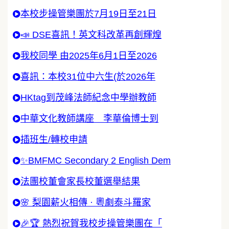
本校步操管樂團於7月19日至21日
📣 DSE喜訊！英文科改革再創輝煌
我校同學 由2025年6月1日至2026
喜訊：本校31位中六生(於2026年
HKtag到茂峰法師紀念中學辦教師
中華文化教師講座 李華倫博士到
插班生/轉校申請
✨BMFMC Secondary 2 English Dem
法團校董會家長校董選舉結果
🌸 梨園薪火相傳 · 粵劇泰斗羅家
🎉🏆 熱烈祝賀我校步操管樂團在「