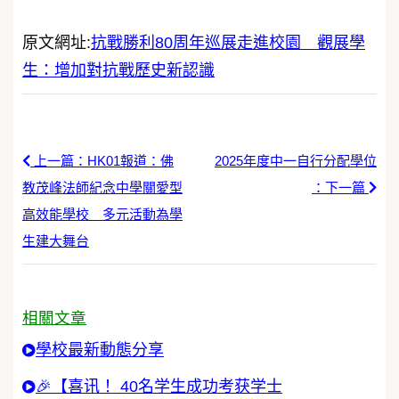
原文網址:
抗戰勝利80周年巡展走進校園 觀展學
生：增加對抗戰歷史新認識
上一篇：HK01報道：佛
2025年度中一自行分配學位
教茂峰法師紀念中學關愛型
：下一篇
高效能學校 多元活動為學
生建大舞台
相關文章
學校最新動態分享
🎉【喜讯！ 40名学生成功考获学士