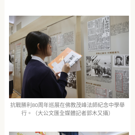
抗戰勝利80周年巡展在佛教茂峰法師紀念中學舉
行。（大公文匯全媒體記者郭木又攝）