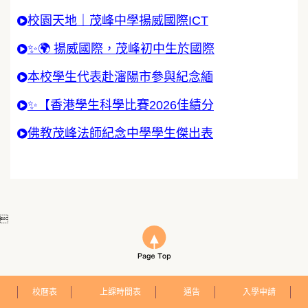
校園天地｜茂峰中學揚威國際ICT
✨🌍 揚威國際，茂峰初中生於國際
本校學生代表赴瀋陽市參與紀念緬
✨【香港學生科學比賽2026佳績分
佛教茂峰法師紀念中學學生傑出表

校曆表
上課時間表
通告
入學申請