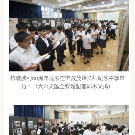
抗戰勝利80周年巡展在佛教茂峰法師紀念中學舉
行。（大公文匯全媒體記者郭木又攝）