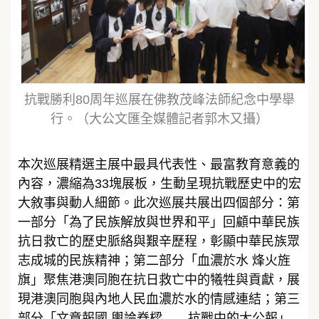
抗戰勝利80周年巡展在佛教茂峰法師紀念中學舉
行。（大公文匯全媒體記者郭木又攝）
本次巡展精選主展中最具代表性、最富教育意義的
內容，濃縮為33塊展板，生動呈現抗戰歷史中的宏
大敘事與動人細節。此次巡展共展出四個部分：第
一部分「為了民族解放與世界和平」回顧中華民族
抗日救亡的歷史脈絡與艱辛歷程，彰顯中華民族眾
志成城的民族精神；第二部分「血濃於水 烽火旌
旗」聚焦港澳同胞在抗日救亡中的犧牲與貢獻，展
現港澳同胞與內地人民血濃於水的情感連結；第三
部分「文章報國 輿論脊樑——抗戰中的大公報」