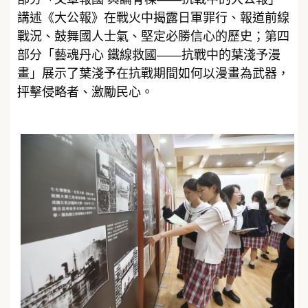
講述《大公報》在戰火中揭露日軍罪行、報道前線
戰況、鼓舞國人士氣、堅定必勝信心的歷史；第四
部分「藝魂丹心 鐵線救國——抗戰中的葉淺予漫
畫」展示了葉淺予在抗戰期間如何以漫畫為武器，
抨擊侵略者、激勵民心。