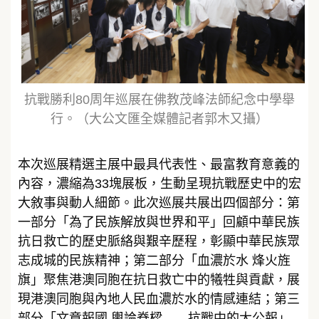
抗戰勝利80周年巡展在佛教茂峰法師紀念中學舉
行。（大公文匯全媒體記者郭木又攝）
本次巡展精選主展中最具代表性、最富教育意義的
內容，濃縮為33塊展板，生動呈現抗戰歷史中的宏
大敘事與動人細節。此次巡展共展出四個部分：第
一部分「為了民族解放與世界和平」回顧中華民族
抗日救亡的歷史脈絡與艱辛歷程，彰顯中華民族眾
志成城的民族精神；第二部分「血濃於水 烽火旌
旗」聚焦港澳同胞在抗日救亡中的犧牲與貢獻，展
現港澳同胞與內地人民血濃於水的情感連結；第三
部分「文章報國 輿論脊樑——抗戰中的大公報」