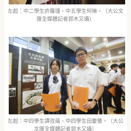
左起：中二學生許羅瑾、中五學生何琳。（大公文
匯全媒體記者郭木又攝）
左起：中四學生譚孜蘊、中四學生田慶豐。（大公
文匯全媒體記者郭木又攝）