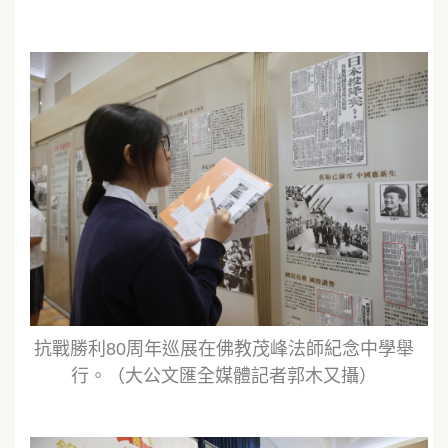
抗戰勝利80周年巡展在佛教茂峰法師紀念中學舉
行。（大公文匯全媒體記者郭木又攝）