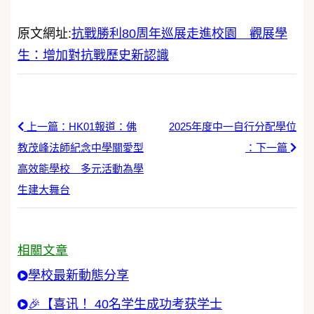
原文網址:
抗戰勝利80周年巡展走進校園 觀展學
生：增加對抗戰歷史新認識
上一篇：HK01報道：佛
2025年度中一自行分配學位
教茂峰法師紀念中學關愛型
：下一篇
高效能學校 多元活動為學
生建大舞台
相關文章
學校最新動態分享
🎉【喜讯！ 40名学生成功考获学士