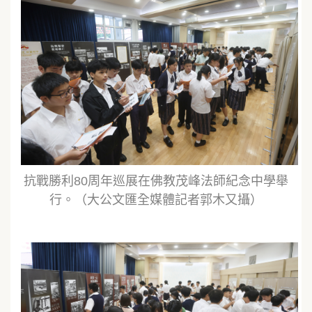
抗戰勝利80周年巡展在佛教茂峰法師紀念中學舉
行。（大公文匯全媒體記者郭木又攝）