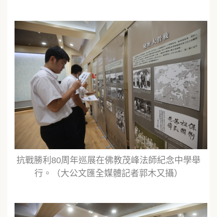
抗戰勝利80周年巡展在佛教茂峰法師紀念中學舉
行。（大公文匯全媒體記者郭木又攝）