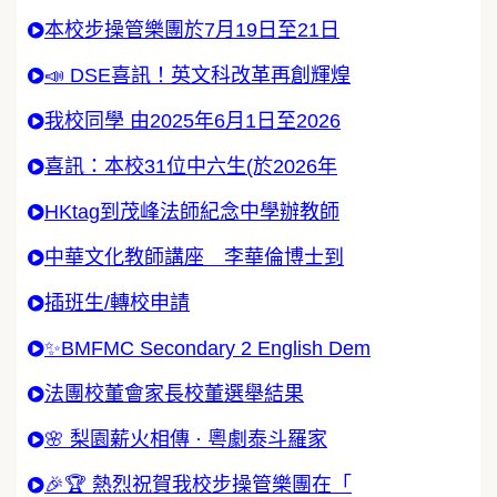
本校步操管樂團於7月19日至21日
📣 DSE喜訊！英文科改革再創輝煌
我校同學 由2025年6月1日至2026
喜訊：本校31位中六生(於2026年
HKtag到茂峰法師紀念中學辦教師
中華文化教師講座 李華倫博士到
插班生/轉校申請
✨BMFMC Secondary 2 English Dem
法團校董會家長校董選舉結果
🌸 梨園薪火相傳 · 粵劇泰斗羅家
🎉🏆 熱烈祝賀我校步操管樂團在「