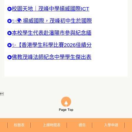
校園天地｜茂峰中學揚威國際ICT
✨🌍 揚威國際，茂峰初中生於國際
本校學生代表赴瀋陽市參與紀念緬
✨【香港學生科學比賽2026佳績分
佛教茂峰法師紀念中學學生傑出表

校曆表
上課時間表
通告
入學申請