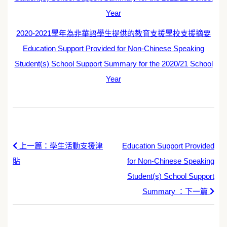
Year
2020-2021學年為非華語學生提供的教育支援學校支援摘要
Education Support Provided for Non-Chinese Speaking
Student(s) School Support Summary for the 2020/21 School
Year
上一篇：學生活動支援津
Education Support Provided
貼
for Non-Chinese Speaking
Student(s) School Support
Summary ：下一篇