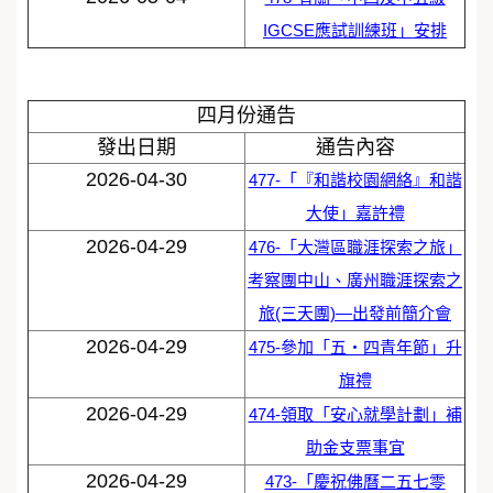
IGCSE應試訓練班」安排
四月份通告
發出日期
通告內容
2026-04-30
477-「『和諧校園網絡』和諧
大使」嘉許禮
2026-04-29
476-「大灣區職涯探索之旅」
考察團中山、廣州職涯探索之
旅(三天團)—出發前簡介會
2026-04-29
475-參加「五‧四青年節」升
旗禮
2026-04-29
474-領取「安心就學計劃」補
助金支票事宜
2026-04-29
473-「慶祝佛曆二五七零