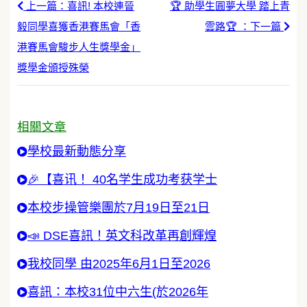
上一篇：喜訊! 本校連晉
🏆 助學生圓夢大學 踏上青
毅同學喜獲香港賽馬會「香
雲路🏆 ：下一篇
港賽馬會駿步人生獎學金」
獎學金頒授殊榮
相關文章
學校最新動態分享
🎉【喜讯！ 40名学生成功考获学士
本校步操管樂團於7月19日至21日
📣 DSE喜訊！英文科改革再創輝煌
我校同學 由2025年6月1日至2026
喜訊：本校31位中六生(於2026年