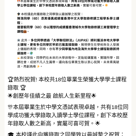
🏆熱烈祝賀! 本校共18位畢業生榮獲大學學士課程
錄取 🏆
🌟創歷年佳績之最 啟航人生新里程🌟
🎊本屆畢業生於中學文憑試表現卓越，共有18位同
學成功獲大學錄取入讀學士學位課程，創下本校歷
年錄取人數之新高，實屬可喜可賀。🌟
🎓 本校謹此向獲錄取之同學致以最誠摯之祝賀：