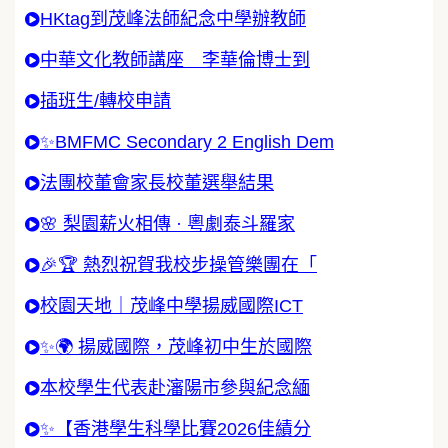
HKtag到茂峰法師紀念中學辦教師
中華文化教師講座 李華倫博士到
插班生/轉校申請
✨BMFMC Secondary 2 English Dem
法團校董會家長校董選舉結果
🌸 梨園薪火相傳 · 粵劇泰斗羅家
🎉🏆 熱烈祝賀我校步操管樂團在「
校園天地｜茂峰中學揚威國際ICT
✨🌍 揚威國際，茂峰初中生於國際
本校學生代表赴瀋陽市參與紀念緬
✨【香港學生科學比賽2026佳績分