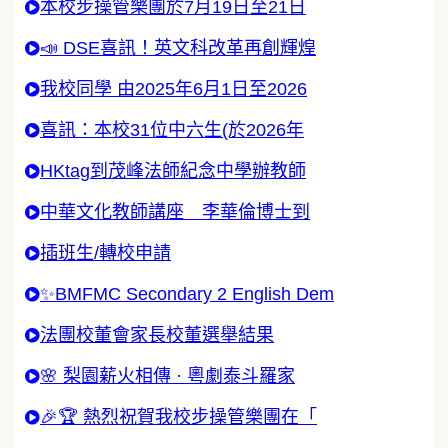
本校步操管樂團於7月19日至21日
📣 DSE喜訊！英文科改革再創輝煌
我校同學 由2025年6月1日至2026
喜訊：本校31位中六生(於2026年
HKtag到茂峰法師紀念中學辦教師
中華文化教師講座 李華倫博士到
插班生/轉校申請
✨BMFMC Secondary 2 English Dem
法團校董會家長校董選舉結果
🌸 梨園薪火相傳 · 粵劇泰斗羅家
🎉🏆 熱烈祝賀我校步操管樂團在「