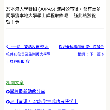
於本港大學聯招 (JUPAS) 結果公布後，會有更多
同學獲本地大學學士課程取錄呢 。謹此熱烈祝
賀！🎊
上一篇：🏆熱烈祝賀! 本
楊威全球科創賽 港生包辦金
校共18位畢業生榮獲大學學
銀銅 ：下一篇
士課程錄取 🏆
相關文章
學校最新動態分享
🎉【喜讯！ 40名学生成功考获学士