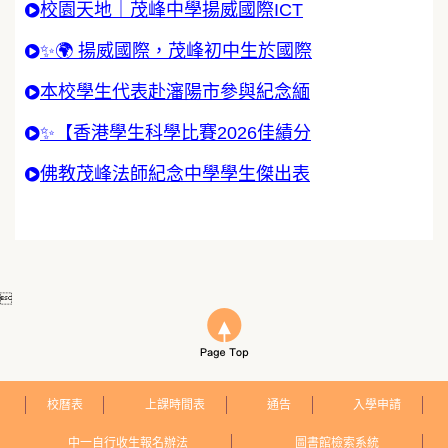
校園天地｜茂峰中學揚威國際ICT
✨🌍 揚威國際，茂峰初中生於國際
本校學生代表赴瀋陽市參與紀念緬
✨【香港學生科學比賽2026佳績分
佛教茂峰法師紀念中學學生傑出表

校曆表
上課時間表
通告
入學申請
中一自行收生報名辦法
圖書館檢索系統