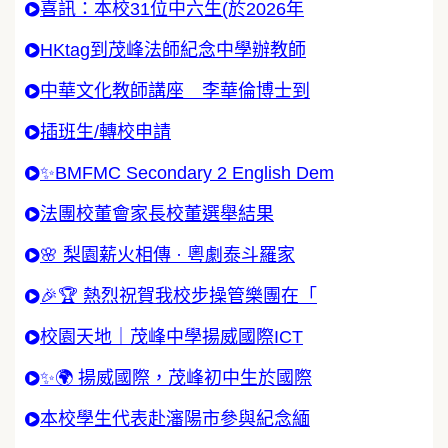
喜訊：本校31位中六生(於2026年
HKtag到茂峰法師紀念中學辦教師
中華文化教師講座 李華倫博士到
插班生/轉校申請
✨BMFMC Secondary 2 English Dem
法團校董會家長校董選舉結果
🌸 梨園薪火相傳 · 粵劇泰斗羅家
🎉🏆 熱烈祝賀我校步操管樂團在「
校園天地｜茂峰中學揚威國際ICT
✨🌍 揚威國際，茂峰初中生於國際
本校學生代表赴瀋陽市參與紀念緬