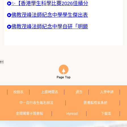
✨【香港學生科學比賽2026佳績分
佛教茂峰法師紀念中學學生傑出表
佛教茂峰法師紀念中學自研「明鏡

校曆表
上課時間表
通告
入學申請
中一自行收生報名辦法
圖書館檢索系統
金閱閣電子圖書館
Hyread
下載區