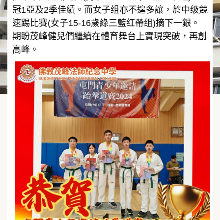
冠1亞及2季佳績。而女子组亦不遑多讓，於中级競
速踢比賽(女子15-16歲綠三藍红帶组)摘下一銀。
期盼茂峰健兒們繼續在體育舞台上實現突破，再創
高峰。