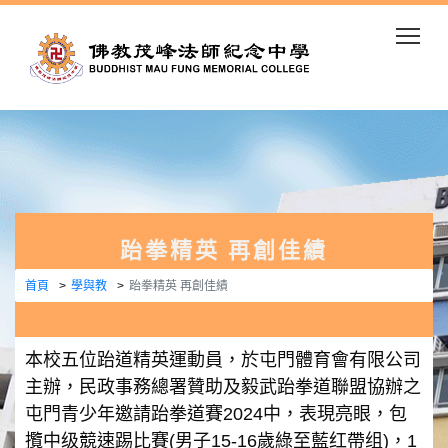
Togg
跆拳精英 再創佳績
首頁
學與教
跆拳精英 再創佳績
本校五位跆道精英運動員，於屯門體育會有限公司
主辦，民政事務總署贊助及毅武跆拳道聯盟協辦之
屯門青少年邀請跆拳道賽2024中，表現亮眼，包
攬中级競速踢比賽(男子15-16歲綠至藍红帶组)，1