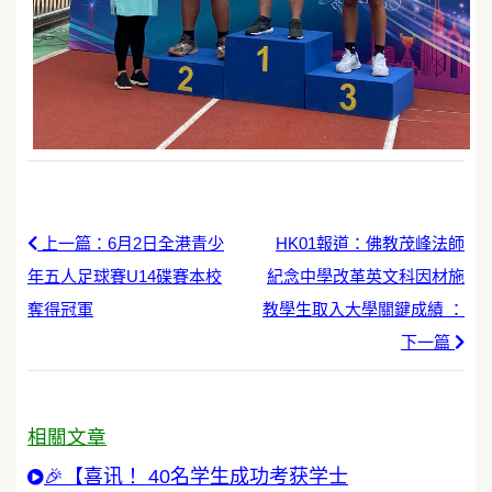
上一篇：6月2日全港青少
HK01報道：佛教茂峰法師
年五人足球賽U14碟賽本校
紀念中學改革英文科因材施
奪得冠軍
教學生取入大學關鍵成績 ：
下一篇
相關文章
🎉【喜讯！ 40名学生成功考获学士