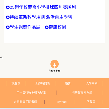
25週年校慶盃小學排球四角賽順利
持續革新教學規劃 激活自主學習
學生視藝作品展
健康校園

校曆表
上課時間表
通告
入學申請
中一自行收生報名辦法
圖書館檢索系統
金閱閣電子圖書館
Hyread
下載區