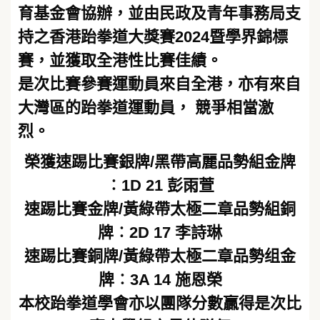
育基金會協辦，並由民政及青年事務局支
持之香港跆拳道大獎賽2024暨學界錦標
賽，並獲取全港性比賽佳績。
是次比賽參賽運動員來自全港，亦有來自
大灣區的跆拳道運動員， 競爭相當激
烈。
榮獲速踢比賽銀牌/黑帶高麗品勢組金牌
︰1D 21 彭雨萱
速踢比賽金牌/黃綠帶太極二章品勢組銅
牌︰2D 17 李詩琳
速踢比賽銅牌/黃綠帶太極二章品勢组金
牌︰3A 14 施恩榮
本校跆拳道學會亦以團隊分數贏得是次比