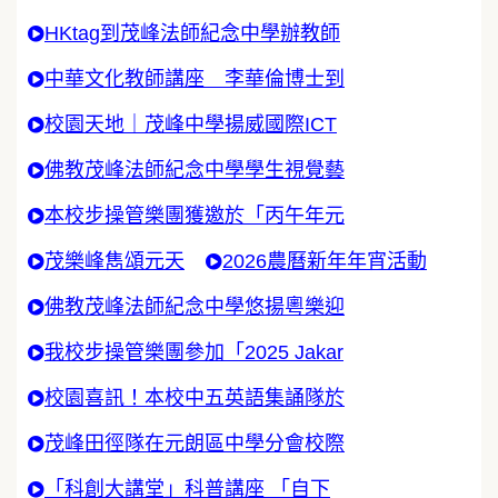
HKtag到茂峰法師紀念中學辦教師
中華文化教師講座 李華倫博士到
校園天地｜茂峰中學揚威國際ICT
佛教茂峰法師紀念中學學生視覺藝
本校步操管樂團獲邀於「丙午年元
茂樂峰雋頌元天
2026農曆新年年宵活動
佛教茂峰法師紀念中學悠揚粵樂迎
我校步操管樂團參加「2025 Jakar
校園喜訊！本校中五英語集誦隊於
茂峰田徑隊在元朗區中學分會校際
「科創大講堂」科普講座 「自下