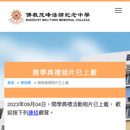
Togg
開學典禮相片已上載
首頁
學與教
開學典禮相片已上載
2023
年
09
月
04
日，開學典禮活動相片已上載， 歡
迎按下列
連結
觀賞。