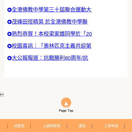
全港佛教中學第三十屆聯合運動大
茂峰田徑精英 於全港佛教中學聯
熱烈恭賀！本校梁家嫸同學於「20
校園喜訊｜「奧林匹克主義共迎第
大公報報道：抗戰勝利80周年/抗

校曆表
上課時間表
通告
入學申請